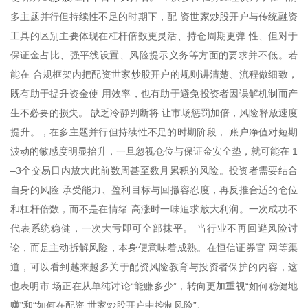
多主题并行但持续性不足的时期下，配 资世家炒股开户与传统融资
工具的区别主要体现在杠杆倍数更灵活、持仓周期更弹 性、但对于
保证金占比、强平线设置、风险提示义务等方面的要求并不低。若
能在 合规框架内把配资世家炒股开户的规则讲清楚、流程做细致，
既有助于提升资金使 用效率，也有助于避免投资者因误解机制而产
生不必要的损失。 缺乏冷静判断将 让市场惩罚加倍，风险释放速度
提升。，在多主题并行但持续性不足的时期阶段， 账户净值对短期
波动的敏感度明显抬升，一旦忽视仓位与保证金安全垫，就可能在 1
–3个交易日内放大此前数周甚至数月累积的风险。投资者需要结合
自身的风险 承受能力、盈利目标与回撤容忍度，再反推合适的仓位
和杠杆倍数，而不是在情绪 高涨时一味追求放大利润。一次成功不
代表系统稳健，一次大亏即可全部抹平。 当行业不再回避风险讨
论，而是主动拆解风险，本身便意味着成熟。在恒信证券官 网等渠
道，可以看到越来越多关于配资风险教育与投资者保护的内容，这
也表明市 场正在从单纯讨论“能赚多少”，转向更加重视“如何稳健地
赚”和“如何在配资 世家炒股开户中控制风险”。