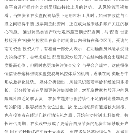
资平台进行操作的比例呈现出持续上升的趋势。 从风险管理视角
看，当投资者在实盘配资场景下运用杠杆工具时，如何在收益与回
撤之间取得平衡 股票期货配资网，正在成为越来越多账户关注的核
心问题。 通过跨品类资产联动观察股票期货配资网，与“配资 世家
炒股开户”相关的检索量在多个时间窗口内保持在高位区间。受访的
南向资金 投资人中，有相当一部分人表示，在明确自身风险承受能
力的前提下，会考虑通过 配资世家炒股开户在结构性机会出现时适
度提高仓位，但同时也更加关注资金安全 与平台合规性。这使得像
恒信证券这样强调实盘交易与风控体系的机构，逐渐在同 类服务中
形成差异化优势。 媒体分析指出，风控意识随着年龄和经验同步增
长。 部分投资者在早期更关注短期收益，对配资世家炒股开户的风
险属性缺乏足够认识 ，在多主题并行但持续性不足的时期叠加高波
动的阶段，很容易因为仓位过重、缺 乏止损纪律而遭遇较大回撤。
也有投资者在经过几轮行情洗礼之后，开始主动控制 杠杆倍数、拉
长评估周期，在实践中形成了更适合自身节奏的配资世家炒股开户
炒股杠杆平台十大排名
使 用方式
。 重庆多位私募经理认为，在当前