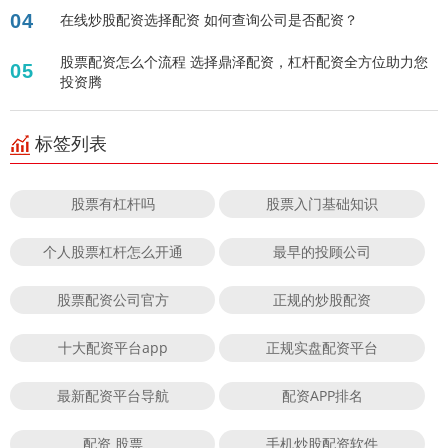
04
在线炒股配资选择配资 如何查询公司是否配资？
股票配资怎么个流程 选择鼎泽配资，杠杆配资全方位助力您
05
投资腾
标签列表
股票有杠杆吗
股票入门基础知识
个人股票杠杆怎么开通
最早的投顾公司
股票配资公司官方
正规的炒股配资
十大配资平台app
正规实盘配资平台
最新配资平台导航
配资APP排名
配资 股票
手机炒股配资软件