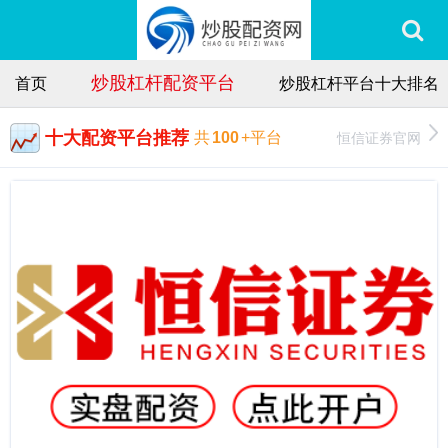
炒股杠杆配资平台
首页
炒股杠杆平台十大排名
十大配资平台推荐
恒信证券官网
共
100
+平台