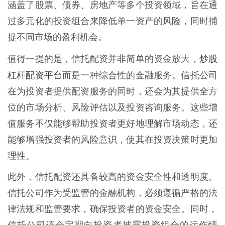
涵盖了股票、债券、房地产等多个投资领域，旨在通
过多元化的投资组合来降低单一资产的风险，同时捕
捉不同市场的盈利机会。
炒股
值得一提的是，信托配资并非简单的资金放大，
杠杆配资平台
而是一种综合性的金融服务。信托公司
在为投资者提供配资服务的同时，还会为其提供全方
位的市场分析、风险评估以及投资咨询服务。这些增
值服务不仅能够帮助投资者更好地理解市场动态，还
能够增强投资者的风险意识，使其在投资决策时更加
理性。
此外，信托配资还具备较高的资金安全性和透明度。
信托公司作为受监管的金融机构，必须遵循严格的法
律法规和监管要求，确保投资者的资金安全。同时，