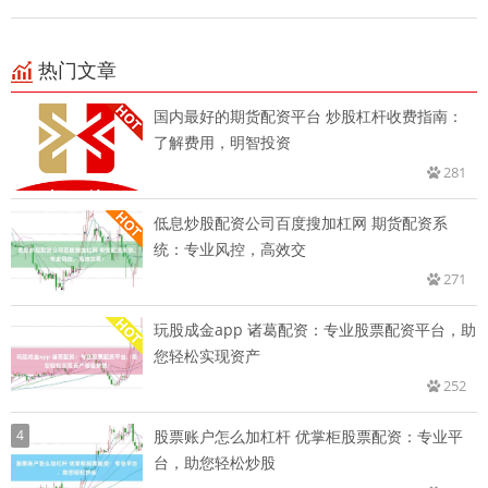
热门文章
国内最好的期货配资平台 炒股杠杆收费指南：
了解费用，明智投资
281
低息炒股配资公司百度搜加杠网 期货配资系
统：专业风控，高效交
271
玩股成金app 诸葛配资：专业股票配资平台，助
您轻松实现资产
252
4
股票账户怎么加杠杆 优掌柜股票配资：专业平
台，助您轻松炒股