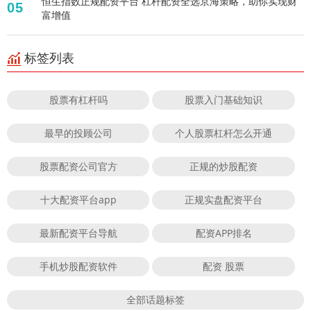
恒生指数正规配资平台 杠杆配资全选京海策略，助你实现财
05
富增值
标签列表
股票有杠杆吗
股票入门基础知识
最早的投顾公司
个人股票杠杆怎么开通
股票配资公司官方
正规的炒股配资
十大配资平台app
正规实盘配资平台
最新配资平台导航
配资APP排名
手机炒股配资软件
配资 股票
全部话题标签