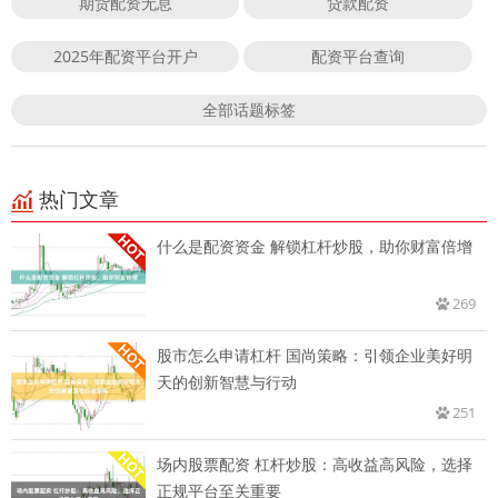
期货配资无息
贷款配资
2025年配资平台开户
配资平台查询
全部话题标签
热门文章
什么是配资资金 解锁杠杆炒股，助你财富倍增
269
股市怎么申请杠杆 国尚策略：引领企业美好明
天的创新智慧与行动
251
场内股票配资 杠杆炒股：高收益高风险，选择
正规平台至关重要