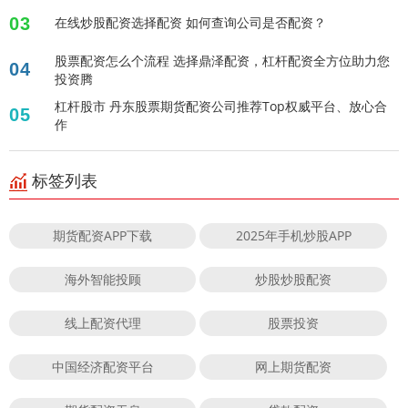
03
在线炒股配资选择配资 如何查询公司是否配资？
股票配资怎么个流程 选择鼎泽配资，杠杆配资全方位助力您
04
投资腾
杠杆股市 丹东股票期货配资公司推荐Top权威平台、放心合
05
作
标签列表
期货配资APP下载
2025年手机炒股APP
海外智能投顾
炒股炒股配资
线上配资代理
股票投资
中国经济配资平台
网上期货配资