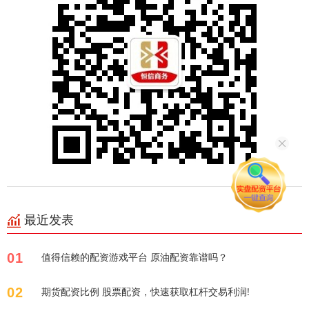
最近发表
01
值得信赖的配资游戏平台 原油配资靠谱吗？
02
期货配资比例 股票配资，快速获取杠杆交易利润!