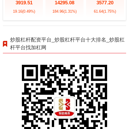
3919.51
14295.08
3577.20
19.16
(0.49%)
184.96
(1.31%)
61.64
(1.75%)
炒股杠杆配资平台_炒股杠杆平台十大排名_炒股杠
杆平台找加杠网