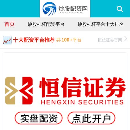
首页
炒股杠杆配资平台
炒股杠杆平台十大排名
十大配资平台推荐
恒信证券官网
共
100
+平台