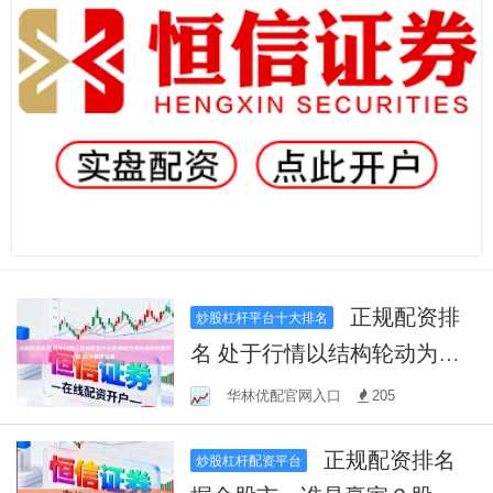
正规配资排
炒股杠杆平台十大排名
名 处于行情以结构轮动为主
而指数空间受限的时期阶段,
华林优配官网入口
205
以净值增长速
正规配资排名
炒股杠杆配资平台