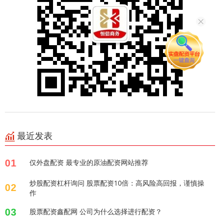
最近发表
01
仅外盘配资 最专业的原油配资网站推荐
炒股配资杠杆询问 股票配资10倍：高风险高回报，谨慎操
02
作
03
股票配资鑫配网 公司为什么选择进行配资？