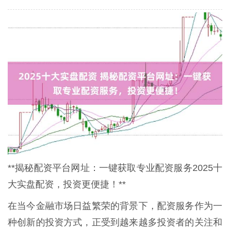
**揭秘配资平台网址：一键获取专业配资服务2025十
大实盘配资，投资更便捷！**
在当今金融市场日益繁荣的背景下，配资服务作为一
种创新的投资方式，正受到越来越多投资者的关注和