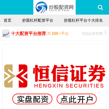
首页
炒股杠杆配资平台
炒股杠杆平台十大排名
十大配资平台推荐
恒信证券官网
共
100
+平台