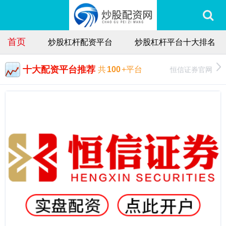
首页
炒股杠杆配资平台
炒股杠杆平台十大排名
十大配资平台推荐
恒信证券官网
共
100
+平台