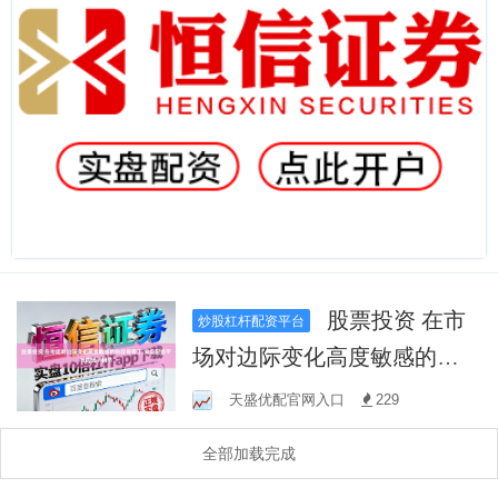
股票投资 在市
炒股杠杆配资平台
场对边际变化高度敏感的阶
段背景下,实盘配资平台的因
天盛优配官网入口
229
子拥挤
全部加载完成