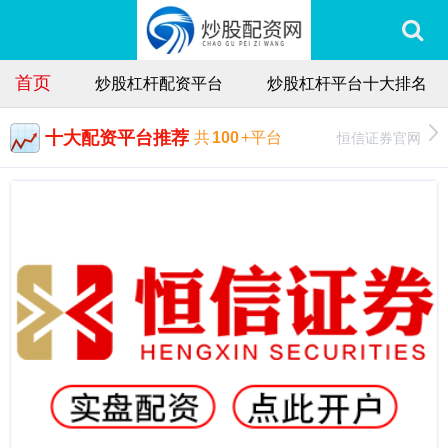
首页
炒股杠杆配资平台
炒股杠杆平台十大排名
十大配资平台推荐
恒信证券官网
共
100
+平台