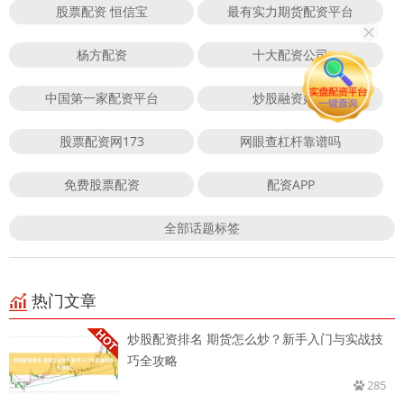
股票配资 恒信宝
最有实力期货配资平台
杨方配资
十大配资公司
中国第一家配资平台
炒股融资好吗
股票配资网173
网眼查杠杆靠谱吗
免费股票配资
配资APP
全部话题标签
热门文章
炒股配资排名 期货怎么炒？新手入门与实战技
巧全攻略
285