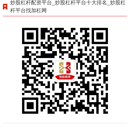
炒股杠杆配资平台_炒股杠杆平台十大排名_炒股杠
杆平台找加杠网