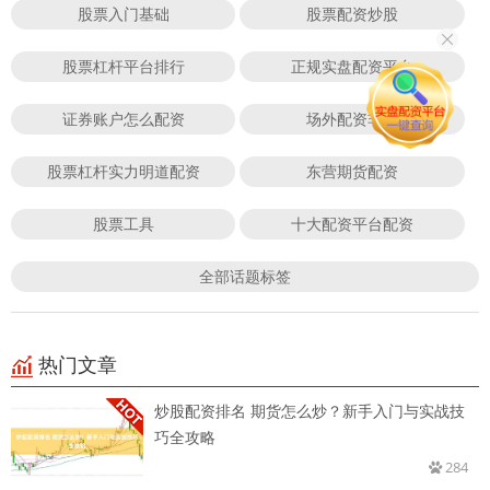
股票入门基础
股票配资炒股
股票杠杆平台排行
正规实盘配资平台
证券账户怎么配资
场外配资非法
股票杠杆实力明道配资
东营期货配资
股票工具
十大配资平台配资
全部话题标签
热门文章
炒股配资排名 期货怎么炒？新手入门与实战技
巧全攻略
284