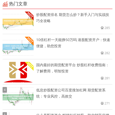
热门文章
炒股配资排名 期货怎么炒？新手入门与实战技
巧全攻略
285
10倍杠杆一天能挣50万吗 港股配资开户：快速
便捷，助您投资
282
国内最好的期货配资平台 炒股杠杆收费指南：
了解费用，明智投资
281
4
低息炒股配资公司百度搜加杠网 期货配资系
统：专业风控，高效交
271
5