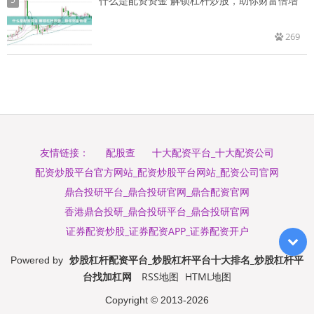
什么是配资资金 解锁杠杆炒股，助你财富倍增
269
配股查
十大配资平台_十大配资公司
友情链接：
配资炒股平台官方网站_配资炒股平台网站_配资公司官网
鼎合投研平台_鼎合投研官网_鼎合配资官网
香港鼎合投研_鼎合投研平台_鼎合投研官网
证券配资炒股_证券配资APP_证券配资开户
炒股杠杆配资平台_炒股杠杆平台十大排名_炒股杠杆平
Powered by
台找加杠网
RSS地图
HTML地图
Copyright
© 2013-2026