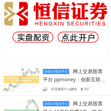
网上交易股票
炒股杠杆配资平台
平台 ppmoney：创新互联网
金融平台，实现您的财富增
同花顺靠什么赚钱
162
值梦想！
网上交易股票
炒股杠杆配资平台