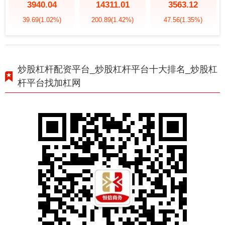
3940.04
14311.01
3563.12
39.69
(1.02%)
200.89
(1.42%)
47.56
(1.35%)
炒股杠杆配资平台_炒股杠杆平台十大排名_炒股杠
杆平台找加杠网